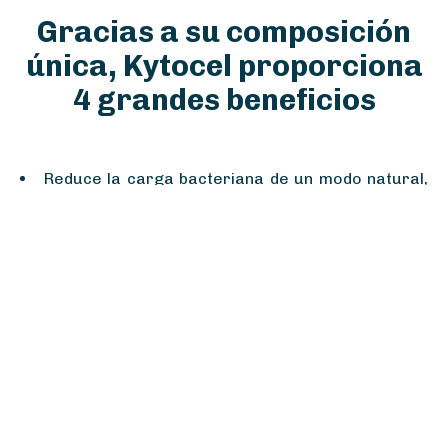
Gracias a su composición
única, Kytocel proporciona
4 grandes beneficios
Reduce la carga bacteriana de un modo natural,
sin liberar ningún tipo de antiséptico en el lecho de la
herida.
Acelera la retirada de tejido desvitalizado
húmedo (Tejido esfacelado) del lecho de la herida.
Gran absorción y retención, para una óptima
gestión del exceso de exudado.
Retirada en una sola pieza.